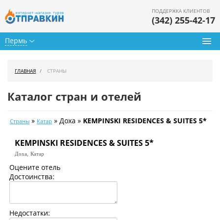
ПОДДЕРЖКА КЛИЕНТОВ
(342) 255-42-17
Пермь
Туры из Перми
ГЛАВНАЯ
СТРАНЫ
Подбор тура
Каталог стран и отелей
Горящие туры
»
» Доха »
KEMPINSKI RESIDENCES & SUITES 5*
Страны
Катар
Календарь туров
KEMPINSKI RESIDENCES & SUITES 5*
Цены дня
Доха,
Катар
Страны
Оцените отель
Достоинства:
Как купить
О нас
Недостатки: