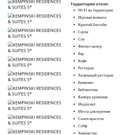
Территория отеля:
Контакты
Wi-Fi на территории
Игровая комната
Крытый бассейн
Сауна
Спа
Фитнес-центр
Бар
Кафе
Ресторан
Халяльный ресторан
Банкомат
Библиотека
Камера хранения
Медпункт
Места для курения
Салон красоты
Сейф
Химчистка