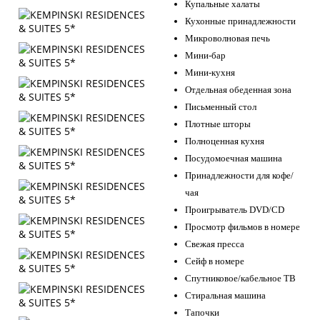
Купальные халаты
Кухонные принадлежности
Микроволновая печь
Мини-бар
Мини-кухня
Отдельная обеденная зона
Письменный стол
Плотные шторы
Полноценная кухня
Посудомоечная машина
Принадлежности для кофе/
чая
Проигрыватель DVD/CD
Просмотр фильмов в номере
Свежая пресса
Сейф в номере
Спутниковое/кабельное ТВ
Стиральная машина
Тапочки