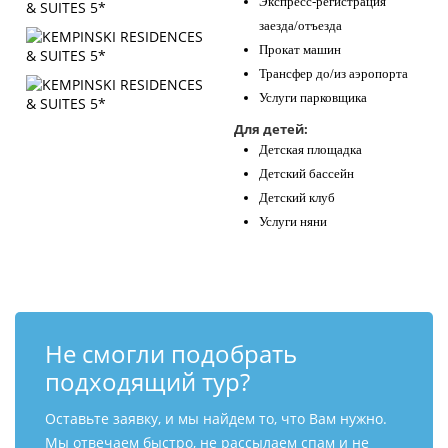
Экспресс-регистрация
заезда/отъезда
Прокат машин
Трансфер до/из аэропорта
Услуги парковщика
Для детей:
Детская площадка
Детский бассейн
Детский клуб
Услуги няни
Не смогли подобрать
подходящий тур?
Оставьте заявку, и мы найдем то, что Вам нужно.
Мы отвечаем быстро, не рассылаем спам и не