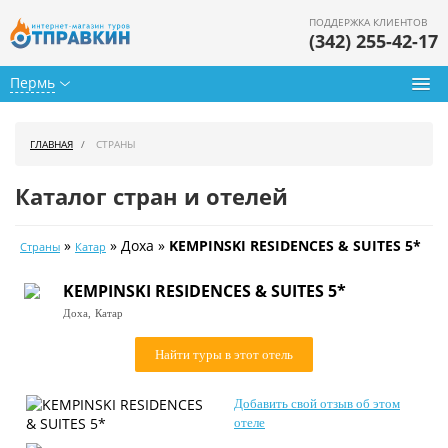
ПОДДЕРЖКА КЛИЕНТОВ
(342) 255-42-17
Пермь
Туры из Перми
ГЛАВНАЯ
СТРАНЫ
Подбор тура
Каталог стран и отелей
Горящие туры
»
» Доха »
KEMPINSKI RESIDENCES & SUITES 5*
Страны
Катар
Календарь туров
KEMPINSKI RESIDENCES & SUITES 5*
Цены дня
Доха,
Катар
Страны
Найти туры в этот отель
Как купить
Добавить свой отзыв об этом
О нас
отеле