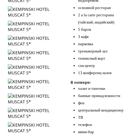
подогревом
основной ресторан
2 a la carte ресторана
(тайский, индийский)
5 баров
3 кафе
парковка
тренажерный зал
теннисный корт
спа-центр
13 конференц-залов
В номере:
халат и тапочки
банные принадлежности
фен
центральный кондиционер
ТВ
телефон
мини-бар