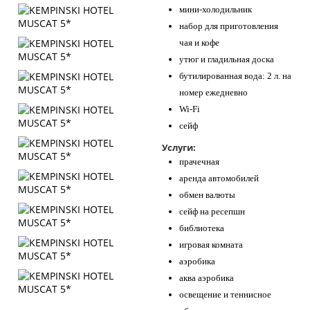
мини-холодильник
набор для приготовления
чая и кофе
утюг и гладильная доска
бутилированная вода: 2 л. на
номер ежедневно
Wi-Fi
сейф
Услуги:
прачечная
аренда автомобилей
обмен валюты
сейф на ресепшн
библиотека
игровая комната
аэробика
аква аэробика
освещение и теннисное