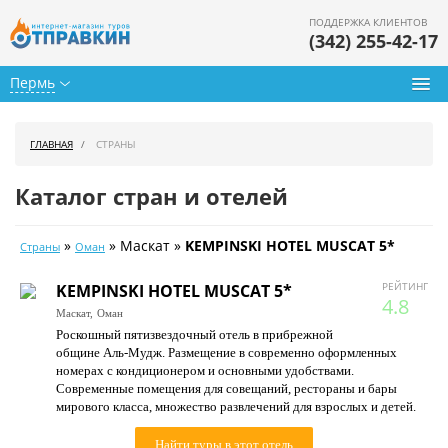
ПОДДЕРЖКА КЛИЕНТОВ
(342) 255-42-17
Пермь
Туры из Перми
ГЛАВНАЯ
СТРАНЫ
Подбор тура
Каталог стран и отелей
Горящие туры
»
» Маскат »
KEMPINSKI HOTEL MUSCAT 5*
Страны
Оман
Календарь туров
РЕЙТИНГ
KEMPINSKI HOTEL MUSCAT 5*
Цены дня
4.8
Маскат,
Оман
Роскошный пятизвездочный отель в прибрежной
Страны
общине Аль-Мудж. Размещение в современно оформленных
номерах с кондиционером и основными удобствами.
Как купить
Современные помещения для совещаний, рестораны и бары
мирового класса, множество развлечений для взрослых и детей.
О нас
Найти туры в этот отель