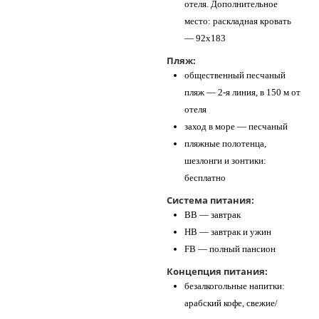
отеля. Дополнительное
место: раскладная кровать
— 92х183
Пляж:
общественный песчаный
пляж — 2-я линия, в 150 м от
отеля
заход в море — песчаный
пляжные полотенца,
шезлонги и зонтики:
бесплатно
Система питания:
BB — завтрак
HB — завтрак и ужин
FB — полный пансион
Концепция питания:
безалкогольные напитки:
арабский кофе, свежие/