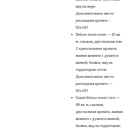
вид на море.
Дополнительное место:
раскладная кровать –
92х183
Deluxe resort room — 45 кв.
м, спальня, двуспальная или
2 односпальные кровати,
ванная комната с душем и
ванной, балкон, вид на
территорию отеля.
Дополнительное место:
раскладная кровать —
92х183
Grand deluxe resort view —
49 кв. м, спальня,
двуспальная кровать, ванная
комната с душем и ванной,
балкон, вид на территорию