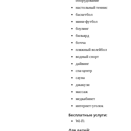
оборудование
настольный теннис
баскетбол
мини-футбол
боулинг
бильярд
бочча
пляжный волейбол
водный спорт
дайвинг
спа-центр
сауна
джакузи
массаж
медкабинет
интернет-уголок
Бесплатные услуги:
Wi-Fi
Для детей: