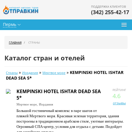
ПОДДЕРЖКА КЛИЕНТОВ
(342) 255-42-17
Пермь
Туры из Перми
ГЛАВНАЯ
СТРАНЫ
Подбор тура
Каталог стран и отелей
Горящие туры
»
»
»
KEMPINSKI HOTEL ISHTAR
Страны
Иордания
Мертвое море
Календарь туров
DEAD SEA 5*
Цены дня
РЕЙТИНГ
KEMPINSKI HOTEL ISHTAR DEAD SEA
4.6
5*
Страны
отзывы
Мертвое море,
Иордания
Большой гостиничный комплекс в паре шагов от
Как купить
пляжей Мертвого моря. Красивая зеленая территория, здания
построены в традиционном арабском стиле, уютные интерьеры.
О нас
Огромный СПА-центр, условия для отдыха с детьми. Подойдет
для семейного отдыха.