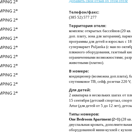
Добавить свой отзыв об этом отеле
Телефон/факс:
(385 52) 577 277
Территория отеля:
комплекс открытых бассейнов (20 кв. 
доп. плату, зона для загорания), пар
программы для детей и взрослых с 18 
супермаркет Puljanka (с мая по октяб
пляжного оборудования, газетный кио
ограниченными возможностями; раз
животными (платно).
В номере:
кондиционер (возможна доп.плата), б
спутниковое ТВ, сейф, розетки 220 V
Для детей:
2 аквапарка в нескольких шагах от п
15 сентября (детский спортзал, спорт
Artur (для детей от 5 до 12 лет), детс
Типы номеров:
One Bedroom Apartment (2+1)
(28 кв.
двуспальная кровать, дополнительная
оборудованной мини-кухней с кухон