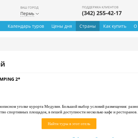
ПОДДЕРЖКА КЛИЕНТОВ
ВАШ ГОРОД
(342) 255-42-17
Пермь
ы
Календарь туров
Цены дня
Страны
Как купить
О
ей
MPING 2*
вописном уголке курорта Медулин. Большой выбор условий размещения: разн
тво спортивных площадок, в пешей доступности несколько кафе и ресторанов. 
Найти туры в этот отель