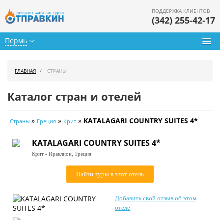
ПОДДЕРЖКА КЛИЕНТОВ
(342) 255-42-17
Пермь
Туры из Перми
ГЛАВНАЯ
СТРАНЫ
Подбор тура
Каталог стран и отелей
Горящие туры
»
»
»
KATALAGARI COUNTRY SUITES 4*
Страны
Греция
Крит
Календарь туров
KATALAGARI COUNTRY SUITES 4*
Цены дня
Крит - Ираклион,
Греция
Страны
Найти туры в этот отель
Как купить
Добавить свой отзыв об этом
О нас
отеле