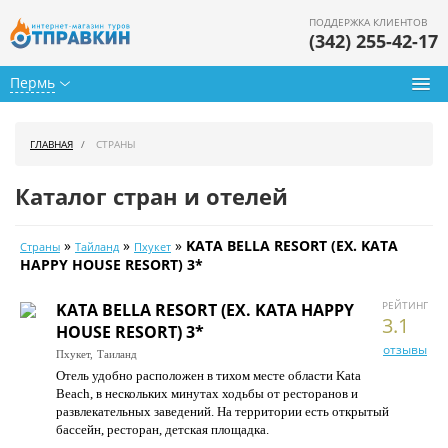
ПОДДЕРЖКА КЛИЕНТОВ
(342) 255-42-17
Пермь
Туры из Перми
ГЛАВНАЯ
СТРАНЫ
Подбор тура
Каталог стран и отелей
Горящие туры
»
»
»
KATA BELLA RESORT (EX. KATA
Страны
Тайланд
Пхукет
Календарь туров
HAPPY HOUSE RESORT) 3*
Цены дня
РЕЙТИНГ
KATA BELLA RESORT (EX. KATA HAPPY
3.1
HOUSE RESORT) 3*
Страны
отзывы
Пхукет,
Таиланд
Отель удобно расположен в тихом месте области Kata
Как купить
Beach, в нескольких минутах ходьбы от ресторанов и
развлекательных заведений. На территории есть открытый
О нас
бассейн, ресторан, детская площадка.