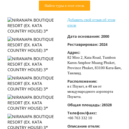
Контакты
Найти туры в этот отель
Добавить свой отзыв об этом
отеле
Дата основания:
2000
Реставрирован:
2024
Адрес:
82 Moo 2, Kata Road, Tumbon
Karon Amphoe Muang Phuket,
Province Phuket, 83100 Ката-Бич,
Таиланд.
Расположение:
в г. Пхукет, в 48 км от
международного аэропорта
Пхукета.
Общая площадь:
28328
Телефон/факс:
+66 763 332 10
Описание отеля: