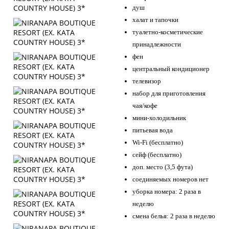
душ
халат и тапочки
туалетно-косметические
принадлежности
фен
центральный кондиционер
телевизор
набор для приготовления
чая/кофе
мини-холодильник
питьевая вода
Wi-Fi (бесплатно)
сейф (бесплатно)
доп. место (3,5 фута)
соединяемых номеров нет
уборка номера: 2 раза в
неделю
смена белья: 2 раза в неделю