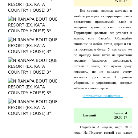
25.06.17
Всё хорошо, вкусные завтраки, и
вообще ресторан на территории отеля
достаточно приемлемый, даже в
вечернее время можно посетить.
Территория красивая, вся утопает в
зелени, есть бассейн. Обращайте
внимание на любые пятна, дырки и т.п.
на постельном белье. У нас сразу же
по приезду были пятна на простыни
красные (делаются специально),
читали и знали, что нужно сразу
говорить, но не придали этому
значения. Дня через 3 пришли
уборщицы и управляющие, которые
забыли все языки, кром ...
читать отзыв полностью...
Оценка:
4
Евгений
29.03.17
Отдыхали 3 недели, март 2017
года. На Пхукете третий раз, ранее