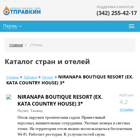
ПОДДЕРЖКА КЛИЕНТОВ
(342) 255-42-17
Пермь
Туры из Перми
ГЛАВНАЯ
СТРАНЫ
Подбор тура
Каталог стран и отелей
Горящие туры
»
»
»
NIRANAPA BOUTIQUE RESORT (EX.
Страны
Тайланд
Пхукет
Календарь туров
KATA COUNTRY HOUSE) 3*
Цены дня
РЕЙТИНГ
NIRANAPA BOUTIQUE RESORT (EX.
4.2
KATA COUNTRY HOUSE) 3*
Страны
отзывы
Пхукет,
Таиланд
Отель окружен тропическим садом. Приветливый
Как купить
персонал, внимательные сотрудники. Уютные номера в светлых
тонах. На территории отеля можно воспользоваться бесплатным
О нас
Wi-Fi. Работает ресторан. К услугам гостей сауна.