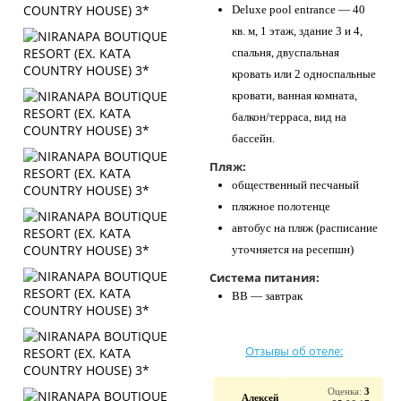
Deluxe pool entrance — 40
кв. м, 1 этаж, здание 3 и 4,
спальня, двуспальная
кровать или 2 односпальные
кровати, ванная комната,
балкон/терраса, вид на
бассейн.
Пляж:
общественный песчаный
пляжное полотенце
автобус на пляж (расписание
уточняется на ресепшн)
Система питания:
BB — завтрак
Отзывы об отеле:
Оценка:
3
Алексей