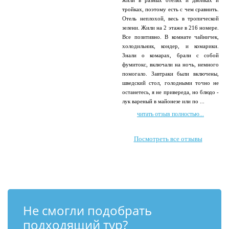
жили в разных отелях и двойках и
тройках, поэтому есть с чем сравнить.
Отель неплохой, весь в тропической
зелени. Жили на 2 этаже в 216 номере.
Все позитивно. В комнате чайничек,
холодильник, кондер, и комарики.
Знали о комарах, брали с собой
фумитокс, включали на ночь, немного
помогало. Завтраки были включены,
шведский стол, голодными точно не
останетесь, я не привереда, но блюдо -
лук вареный в майонезе или по ...
читать отзыв полностью...
Посмотреть все отзывы
Не смогли подобрать
подходящий тур?