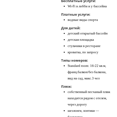
Бесплатные услуги:
Wi-Fi в лобби и у бассейна
Платные услуги:
водные виды спорта
Для детей:
детский открытый бассейн
детская площадка
стульчики в ресторане
кроватка, по запросу
Типы номеров:
Standard room: 16-22 кв.м,
франц.балкон/без балкона,
вид на сад, макс.3 чел
Пляж:
собственный песчаный пляж
находится рядом с отелем,
через дорогу
шезлонги, зонтики —
бесплатно