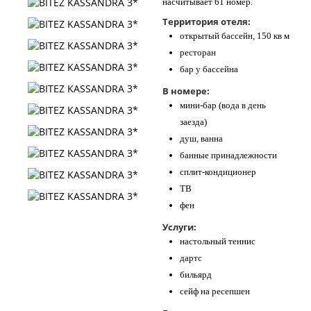
насчитывает 61 номер.
Территория отеля:
открытый бассейн, 150 кв м
ресторан
бар у бассейна
В номере:
мини-бар (вода в день
заезда)
душ, ванна
банные принадлежности
сплит-кондиционер
ТВ
фен
Услуги:
настольный теннис
дартс
бильярд
сейф на ресепшен