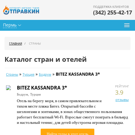
ПОДДЕРЖКА КЛИЕНТОВ
(342) 255-42-17
Пермь
Туры из Перми
ГЛАВНАЯ
СТРАНЫ
Подбор тура
Каталог стран и отелей
Горящие туры
»
»
»
BITEZ KASSANDRA 3*
Страны
Турция
Бодрум
Календарь туров
РЕЙТИНГ
BITEZ KASSANDRA 3*
Цены дня
3.9
Бодрум,
Турция
отзывы
Отель на берегу моря, в самом привлекательном и
Страны
тихом месте пляжа Битез. Открытый бассейн с
шезлонгами и зонтиками, в зонах общественного пользования
Как купить
работает бесплатный Wi-Fi. Взрослые смогут поиграть в бильярд
и настольный теннис, для детей обустроена игровая площадка.
О нас
Найти туры в этот отель