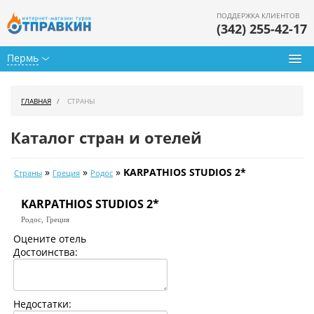
ПОДДЕРЖКА КЛИЕНТОВ
(342) 255-42-17
Пермь
Туры из Перми
ГЛАВНАЯ
СТРАНЫ
Подбор тура
Каталог стран и отелей
Горящие туры
»
»
»
KARPATHIOS STUDIOS 2*
Страны
Греция
Родос
Календарь туров
KARPATHIOS STUDIOS 2*
Цены дня
Родос,
Греция
Страны
Оцените отель
Достоинства:
Как купить
О нас
Недостатки: