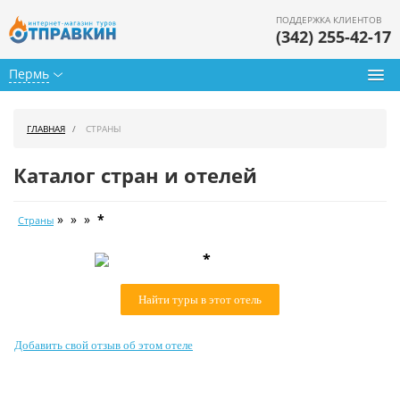
ПОДДЕРЖКА КЛИЕНТОВ
(342) 255-42-17
Пермь
Туры из Перми
ГЛАВНАЯ
СТРАНЫ
Подбор тура
Каталог стран и отелей
Горящие туры
» » »
*
Страны
Календарь туров
*
Цены дня
Найти туры в этот отель
Страны
Как купить
Добавить свой отзыв об этом отеле
О нас