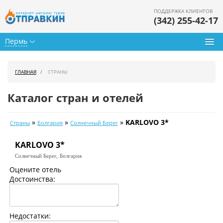
ПОДДЕРЖКА КЛИЕНТОВ
(342) 255-42-17
Пермь
Туры из Перми
ГЛАВНАЯ
СТРАНЫ
Подбор тура
Каталог стран и отелей
Горящие туры
»
»
»
KARLOVO 3*
Страны
Болгария
Солнечный Берег
Календарь туров
KARLOVO 3*
Цены дня
Солнечный Берег,
Болгария
Страны
Оцените отель
Достоинства:
Как купить
О нас
Недостатки: