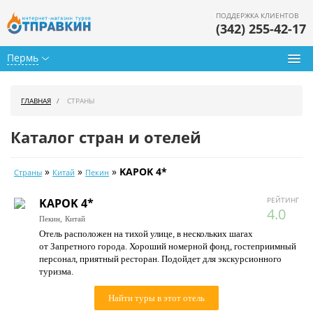
ПОДДЕРЖКА КЛИЕНТОВ
(342) 255-42-17
Пермь
Туры из Перми
ГЛАВНАЯ
СТРАНЫ
Подбор тура
Каталог стран и отелей
Горящие туры
»
»
»
KAPOK 4*
Страны
Китай
Пекин
Календарь туров
РЕЙТИНГ
KAPOK 4*
Цены дня
4.0
Пекин,
Китай
Отель расположен на тихой улице, в нескольких шагах
Страны
от Запретного города. Хороший номерной фонд, гостеприимный
персонал, приятный ресторан. Подойдет для экскурсионного
Как купить
туризма.
О нас
Найти туры в этот отель