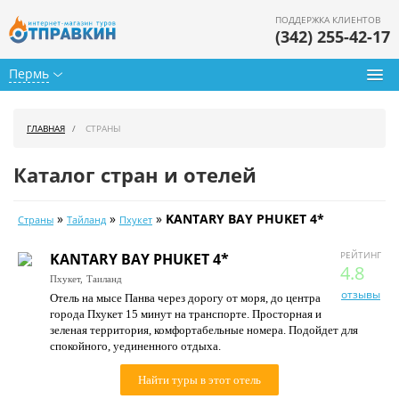
ПОДДЕРЖКА КЛИЕНТОВ
(342) 255-42-17
Пермь
Туры из Перми
ГЛАВНАЯ
СТРАНЫ
Подбор тура
Каталог стран и отелей
Горящие туры
»
»
»
KANTARY BAY PHUKET 4*
Страны
Тайланд
Пхукет
Календарь туров
РЕЙТИНГ
KANTARY BAY PHUKET 4*
Цены дня
4.8
Пхукет,
Таиланд
отзывы
Отель на мысе Панва через дорогу от моря, до центра
Страны
города Пхукет 15 минут на транспорте. Просторная и
зеленая территория, комфортабельные номера. Подойдет для
Как купить
спокойного, уединенного отдыха.
О нас
Найти туры в этот отель