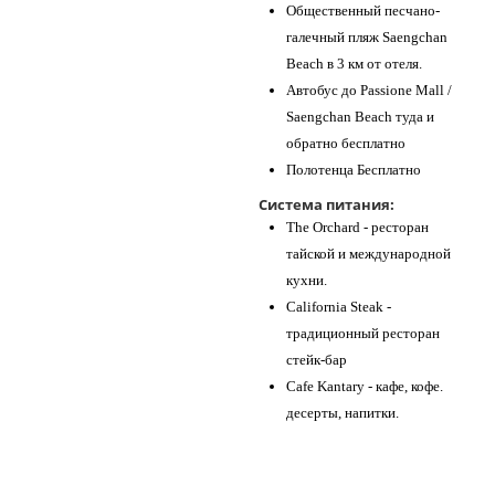
Общественный песчано-
галечный пляж Saengchan
Beach в 3 км от отеля.
Автобус до Passione Mall /
Saengchan Beach туда и
обратно бесплатно
Полотенца Бесплатно
Система питания:
The Orchard - ресторан
тайской и международной
кухни.
California Steak -
традиционный ресторан
стейк-бар
Cafe Kantary - кафе, кофе.
десерты, напитки.