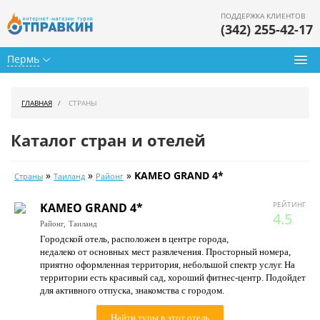
ПОДДЕРЖКА КЛИЕНТОВ
(342) 255-42-17
Пермь
Туры из Перми
ГЛАВНАЯ
СТРАНЫ
Подбор тура
Каталог стран и отелей
Горящие туры
»
»
»
KAMEO GRAND 4*
Страны
Таиланд
Районг
Календарь туров
РЕЙТИНГ
KAMEO GRAND 4*
Цены дня
4.5
Районг,
Таиланд
Городской отель, расположен в центре города,
Страны
недалеко от основных мест развлечения. Просторный номера,
приятно оформленная территория, небольшой спектр услуг. На
Как купить
территории есть красивый сад, хороший фитнес-центр. Подойдет
для активного отпуска, знакомства с городом.
О нас
Найти туры в этот отель