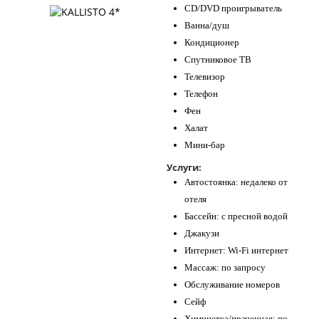
CD/DVD проигрыватель
Ванна/душ
Кондиционер
Спутниковое ТВ
Телевизор
Телефон
Фен
Халат
Мини-бар
Услуги:
Автостоянка: недалеко от
отеля
Бассейн: с пресной водой
Джакузи
Интернет: Wi-Fi интернет
Массаж: по запросу
Обслуживание номеров
Сейф
Химчистка/прачечная: по