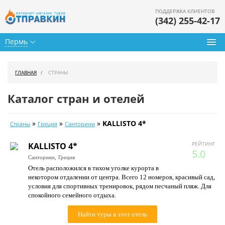
ПОДДЕРЖКА КЛИЕНТОВ
(342) 255-42-17
Пермь
Туры из Перми
ГЛАВНАЯ
СТРАНЫ
Подбор тура
Каталог стран и отелей
Горящие туры
»
»
»
KALLISTO 4*
Страны
Греция
Санторини
Календарь туров
РЕЙТИНГ
KALLISTO 4*
Цены дня
5.0
Санторини,
Греция
Отель расположился в тихом уголке курорта в
Страны
некотором отдалении от центра. Всего 12 номеров, красивый сад,
условия для спортивных тренировок, рядом песчаный пляж. Для
Как купить
спокойного семейного отдыха.
О нас
Найти туры в этот отель