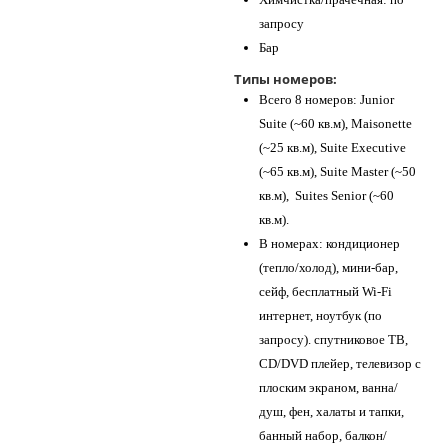
запросу
Бар
Типы номеров:
Всего 8 номеров: Junior
Suite (~60 кв.м), Maisonette
(~25 кв.м), Suite Executive
(~65 кв.м), Suite Master (~50
кв.м), Suites Senior (~60
кв.м).
В номерах: кондиционер
(тепло/холод), мини-бар,
сейф, бесплатный Wi-Fi
интернет, ноутбук (по
запросу). спутниковое ТВ,
CD/DVD плейер, телевизор с
плоским экраном, ванна/
душ, фен, халаты и тапки,
банный набор, балкон/