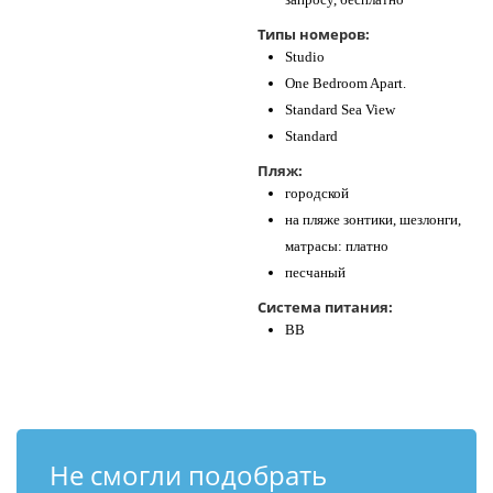
Типы номеров:
Studio
One Bedroom Apart.
Standard Sea View
Standard
Пляж:
городской
на пляже зонтики, шезлонги,
матрасы: платно
песчаный
Система питания:
BB
Не смогли подобрать