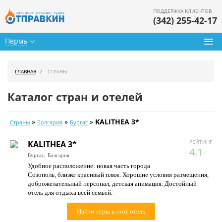
ПОДДЕРЖКА КЛИЕНТОВ
(342) 255-42-17
Пермь
Туры из Перми
ГЛАВНАЯ
СТРАНЫ
Подбор тура
Каталог стран и отелей
Горящие туры
»
»
»
KALITHEA 3*
Страны
Болгария
Бургас
Календарь туров
РЕЙТИНГ
KALITHEA 3*
Цены дня
4.1
Бургас,
Болгария
Удобное расположение: новая часть города
Страны
Созополь, близко красивый пляж. Хорошие условия размещения,
доброжелательный персонал, детская анимация. Достойный
Как купить
отель для отдыха всей семьей.
О нас
Найти туры в этот отель