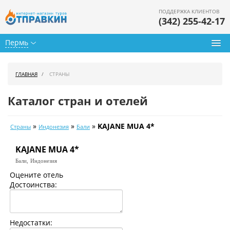
ПОДДЕРЖКА КЛИЕНТОВ
(342) 255-42-17
Пермь
Туры из Перми
ГЛАВНАЯ
СТРАНЫ
Подбор тура
Каталог стран и отелей
Горящие туры
»
»
»
KAJANE MUA 4*
Страны
Индонезия
Бали
Календарь туров
KAJANE MUA 4*
Цены дня
Бали,
Индонезия
Страны
Оцените отель
Достоинства:
Как купить
О нас
Недостатки: