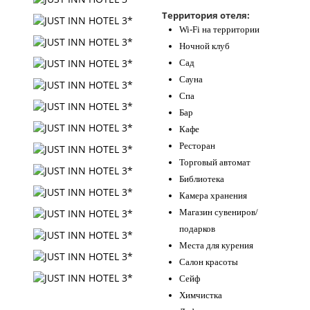
Контакты
Территория отеля:
Wi-Fi на территории
Ночной клуб
Сад
Сауна
Спа
Бар
Кафе
Ресторан
Торговый автомат
Библиотека
Камера хранения
Магазин сувениров/
подарков
Места для курения
Салон красоты
Сейф
Химчистка