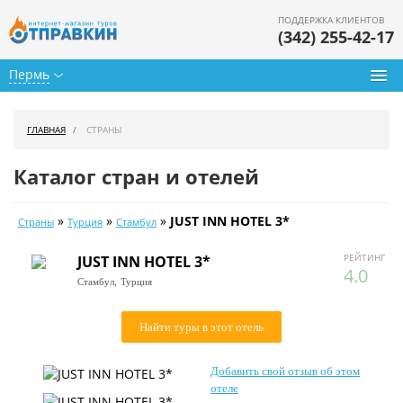
ПОДДЕРЖКА КЛИЕНТОВ
(342) 255-42-17
Пермь
Туры из Перми
ГЛАВНАЯ
СТРАНЫ
Подбор тура
Каталог стран и отелей
Горящие туры
»
»
»
JUST INN HOTEL 3*
Страны
Турция
Стамбул
Календарь туров
РЕЙТИНГ
JUST INN HOTEL 3*
Цены дня
4.0
Стамбул,
Турция
Страны
Найти туры в этот отель
Как купить
Добавить свой отзыв об этом
О нас
отеле