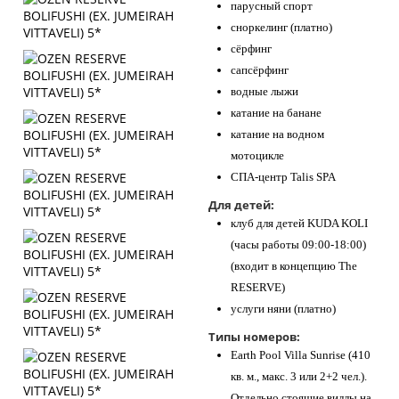
парусный спорт
сноркелинг (платно)
сёрфинг
сапсёрфинг
водные лыжи
катание на банане
катание на водном
мотоцикле
СПА-центр Talis SPA
Для детей:
клуб для детей KUDA KOLI
(часы работы 09:00-18:00)
(входит в концепцию The
RESERVE)
услуги няни (платно)
Типы номеров:
Earth Pool Villa Sunrise (410
кв. м., макс. 3 или 2+2 чел.).
Отдельно стоящие виллы на