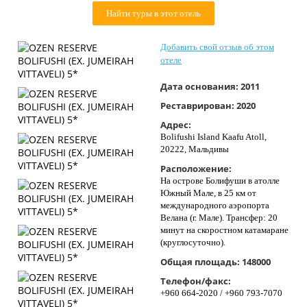
Контакты
Найти туры в этот отель
Добавить свой отзыв об этом
отеле
Дата основания:
2011
Реставрирован:
2020
Адрес:
Bolifushi Island Kaafu Atoll,
20222, Мальдивы
Расположение:
На острове Болифуши в атолле
Южный Мале, в 25 км от
международного аэропорта
Велана (г. Мале). Трансфер: 20
минут на скоростном катамаране
(круглосуточно).
Общая площадь:
148000
Телефон/факс:
+960 664-2020 / +960 793-7070