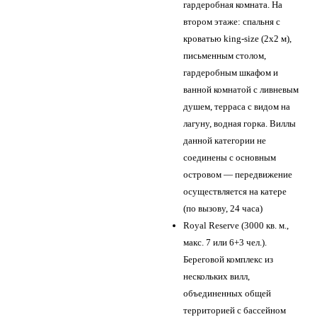
гардеробная комната. На
втором этаже: спальня с
кроватью king-size (2х2 м),
письменным столом,
гардеробным шкафом и
ванной комнатой с ливневым
душем, терраса с видом на
лагуну, водная горка. Виллы
данной категории не
соединены с основным
островом — передвижение
осуществляется на катере
(по вызову, 24 часа)
Royal Reserve (3000 кв. м.,
макс. 7 или 6+3 чел.).
Береговой комплекс из
нескольких вилл,
объединенных общей
территорией с бассейном