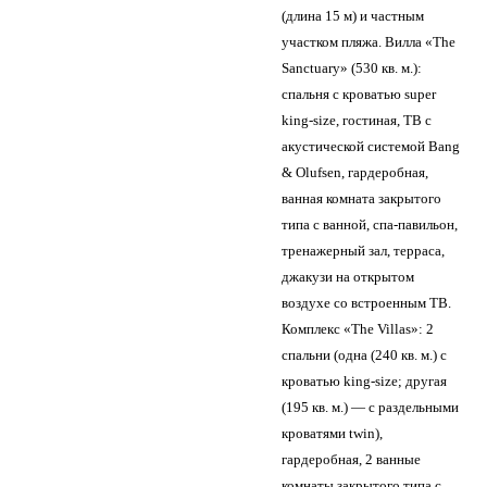
(длина 15 м) и частным
участком пляжа. Вилла «The
Sanctuary» (530 кв. м.):
спальня с кроватью super
king-size, гостиная, ТВ с
акустической системой Bang
& Olufsen, гардеробная,
ванная комната закрытого
типа с ванной, спа-павильон,
тренажерный зал, терраса,
джакузи на открытом
воздухе со встроенным ТВ.
Комплекс «The Villas»: 2
спальни (одна (240 кв. м.) с
кроватью king-size; другая
(195 кв. м.) — с раздельными
кроватями twin),
гардеробная, 2 ванные
комнаты закрытого типа с