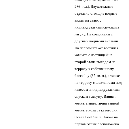
2+3 чел.). Двухэтажные
отдельно стоящие водные
виллы на сваях с
индивидуальным спуском в
лагуну. Не соединены с
другими водными виллами.
На первом этаже: гостиная
комната с лестницей на
второй этаж, выходом на
террасу к собственному
бассейну (35 кв. м.), а также
на террасу с шезлонгами под
навесом и индивидуальным
спуском в лагуну. Ванная
комната аналогична ванной
комнате номера категории
Ocean Pool Suite. Также на
первом этаже расположена