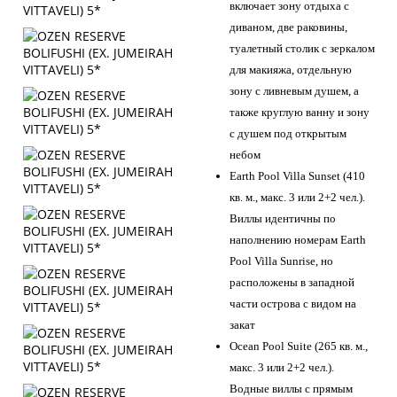
включает зону отдыха с
диваном, две раковины,
туалетный столик с зеркалом
для макияжа, отдельную
зону с ливневым душем, а
также круглую ванну и зону
с душем под открытым
небом
Earth Pool Villa Sunset (410
кв. м., макс. 3 или 2+2 чел.).
Виллы идентичны по
наполнению номерам Earth
Pool Villa Sunrise, но
расположены в западной
части острова с видом на
закат
Ocean Pool Suite (265 кв. м.,
макс. 3 или 2+2 чел.).
Водные виллы с прямым