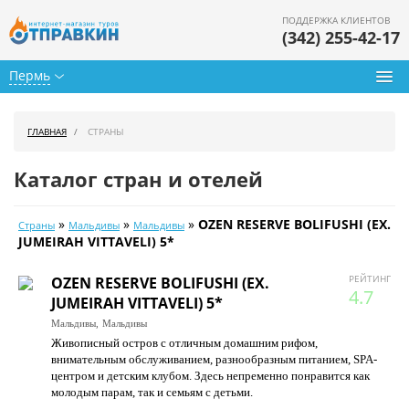
ПОДДЕРЖКА КЛИЕНТОВ
(342) 255-42-17
Пермь
Туры из Перми
ГЛАВНАЯ
СТРАНЫ
Подбор тура
Каталог стран и отелей
Горящие туры
»
»
»
OZEN RESERVE BOLIFUSHI (EX.
Страны
Мальдивы
Мальдивы
Календарь туров
JUMEIRAH VITTAVELI) 5*
Цены дня
РЕЙТИНГ
OZEN RESERVE BOLIFUSHI (EX.
4.7
JUMEIRAH VITTAVELI) 5*
Страны
Мальдивы,
Мальдивы
Живописный остров с отличным домашним рифом,
Как купить
внимательным обслуживанием, разнообразным питанием, SPA-
центром и детским клубом. Здесь непременно понравится как
О нас
молодым парам, так и семьям с детьми.