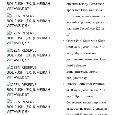
спуском в воду. Спальня с
кроватью king-size, зона
гостиной, ванная комната с
ванной и душем, терраса с
частным бассейном (25 кв.
м.)
Ocean Pool Suite with Slide
(300 кв. м., макс. 3 или 2+2
чел.). Идентичны по
наполнению номерам Ocean
Pool Suite, но
дополнительно имеют
водную горку
Sunrise Earth Pool Pavilion
(410 кв. м., макс. 4 или 2+3
чел.). Просторные
береговые виллы с прямым
выходом на пляж. 2 спальни
(в одной Ў кровать king-size