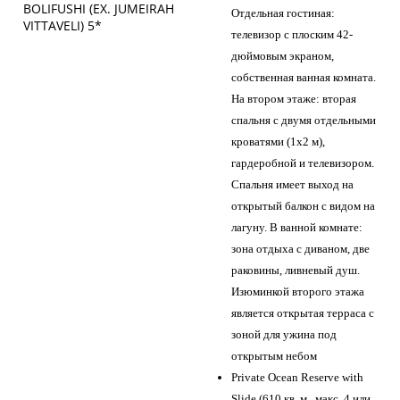
Отдельная гостиная:
телевизор с плоским 42-
дюймовым экраном,
собственная ванная комната.
На втором этаже: вторая
спальня с двумя отдельными
кроватями (1х2 м),
гардеробной и телевизором.
Спальня имеет выход на
открытый балкон с видом на
лагуну. В ванной комнате:
зона отдыха с диваном, две
раковины, ливневый душ.
Изюминкой второго этажа
является открытая терраса с
зоной для ужина под
открытым небом
Private Ocean Reserve with
Slide (610 кв. м., макс. 4 или