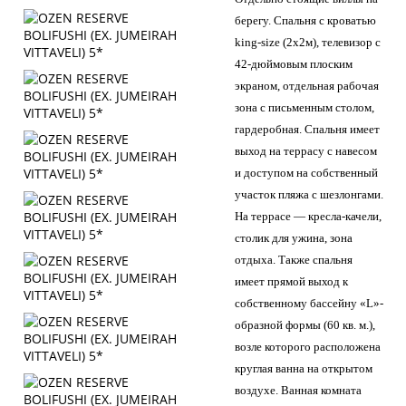
берегу. Спальня с кроватью
king-size (2х2м), телевизор с
42-дюймовым плоским
экраном, отдельная рабочая
зона с письменным столом,
гардеробная. Спальня имеет
выход на террасу c навесом
и доступом на собственный
участок пляжа с шезлонгами.
На террасе — кресла-качели,
столик для ужина, зона
отдыха. Также спальня
имеет прямой выход к
собственному бассейну «L»-
образной формы (60 кв. м.),
возле которого расположена
круглая ванна на открытом
воздухе. Ванная комната