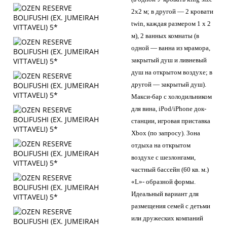
2x2 м; в другой — 2 кровати
twin, каждая размером 1 х 2
м), 2 ванных комнаты (в
одной — ванна из мрамора,
закрытый душ и ливневый
душ на открытом воздухе; в
другой — закрытый душ).
Макси-бар с холодильником
для вина, iPod/iPhone док-
станции, игровая приставка
Xbox (по запросу). Зона
отдыха на открытом
воздухе с шезлонгами,
частный бассейн (60 кв. м.)
«L»- образной формы.
Идеальный вариант для
размещения семей с детьми
или дружеских компаний