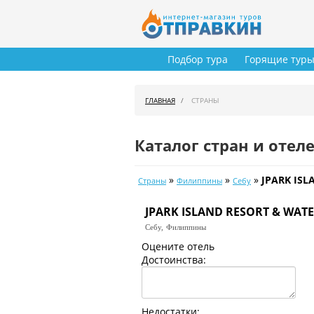
Подбор тура
Горящие тур
ГЛАВНАЯ
СТРАНЫ
Каталог стран и отел
»
»
»
JPARK ISL
Страны
Филиппины
Себу
JPARK ISLAND RESORT & WAT
Себу,
Филиппины
Оцените отель
Достоинства:
Недостатки: