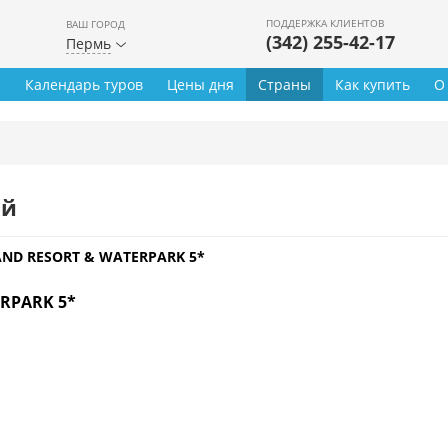
ПОДДЕРЖКА КЛИЕНТОВ
ВАШ ГОРОД
(342) 255-42-17
Пермь
ы
Календарь туров
Цены дня
Страны
Как купить
О
ей
AND RESORT & WATERPARK 5*
ERPARK 5*