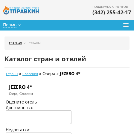
ПОДДЕРЖКА КЛИЕНТОВ
(342) 255-42-17
Пермь
Туры из Перми
ГЛАВНАЯ
СТРАНЫ
Подбор тура
Каталог стран и отелей
Горящие туры
»
» Озера »
JEZERO 4*
Страны
Словения
Календарь туров
JEZERO 4*
Цены дня
Озера,
Словения
Страны
Оцените отель
Достоинства:
Как купить
О нас
Недостатки: