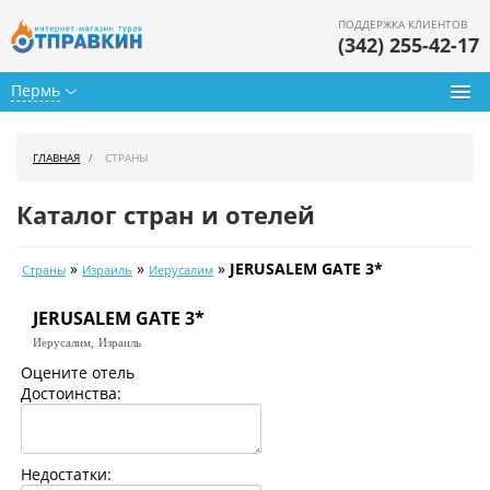
ПОДДЕРЖКА КЛИЕНТОВ
(342) 255-42-17
Пермь
Туры из Перми
ГЛАВНАЯ
СТРАНЫ
Подбор тура
Каталог стран и отелей
Горящие туры
»
»
»
JERUSALEM GATE 3*
Страны
Израиль
Иерусалим
Календарь туров
JERUSALEM GATE 3*
Цены дня
Иерусалим,
Израиль
Страны
Оцените отель
Достоинства:
Как купить
О нас
Недостатки: