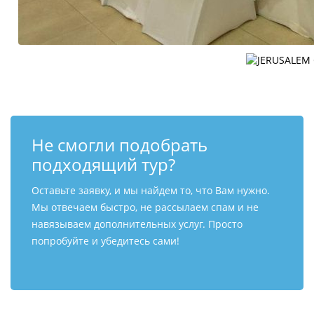
Не смогли подобрать
подходящий тур?
Оставьте заявку, и мы найдем то, что Вам нужно.
Мы отвечаем быстро, не рассылаем спам и не
навязываем дополнительных услуг. Просто
попробуйте и убедитесь сами!