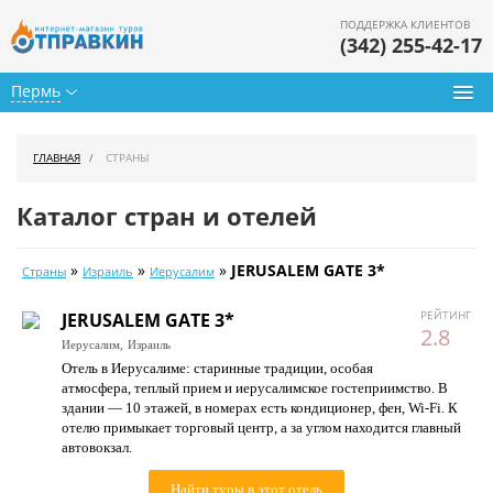
ПОДДЕРЖКА КЛИЕНТОВ
(342) 255-42-17
Пермь
Туры из Перми
ГЛАВНАЯ
СТРАНЫ
Подбор тура
Каталог стран и отелей
Горящие туры
»
»
»
JERUSALEM GATE 3*
Страны
Израиль
Иерусалим
Календарь туров
JERUSALEM GATE 3*
РЕЙТИНГ
Цены дня
2.8
Иерусалим,
Израиль
Отель в Иерусалиме: старинные традиции, особая
Страны
атмосфера, теплый прием и иерусалимское гостеприимство. В
здании — 10 этажей, в номерах есть кондиционер, фен, Wi-Fi. К
Как купить
отелю примыкает торговый центр, а за углом находится главный
автовокзал.
О нас
Найти туры в этот отель