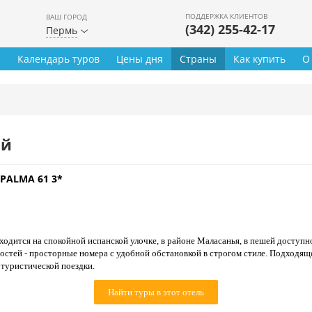
ПОДДЕРЖКА КЛИЕНТОВ
ВАШ ГОРОД
(342) 255-42-17
Пермь
ы
Календарь туров
Цены дня
Страны
Как купить
О
ей
PALMA 61 3*
ходится на спокойной испанской улочке, в районе Маласанья, в пешей доступн
остей - просторные номера с удобной обстановкой в строгом стиле. Подходящ
 туристической поездки.
Найти туры в этот отель