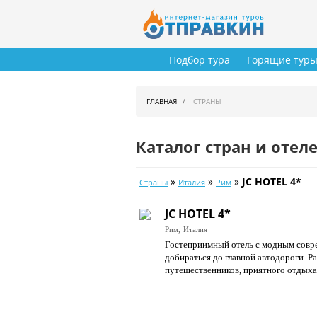
Подбор тура
Горящие тур
ГЛАВНАЯ
СТРАНЫ
Каталог стран и отел
»
»
»
JC HOTEL 4*
Страны
Италия
Рим
JC HOTEL 4*
Рим,
Италия
Гостеприимный отель с модным совре
добираться до главной автодороги. Р
путешественников, приятного отдыха