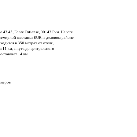
se 43 45, Fonte Ostiense, 00143 Рим. На юге
Всемирной выставки EUR, в деловом районе
ходится в 350 метрах от отеля,
11 км, а путь до центрального
оставляет 14 км
омеров