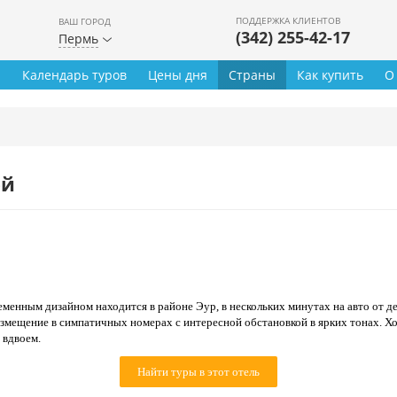
ПОДДЕРЖКА КЛИЕНТОВ
ВАШ ГОРОД
(342) 255-42-17
Пермь
ы
Календарь туров
Цены дня
Страны
Как купить
О
ей
менным дизайном находится в районе Эур, в нескольких минутах на авто от д
азмещение в симпатичных номерах с интересной обстановкой в ярких тонах. Х
 вдвоем.
Найти туры в этот отель