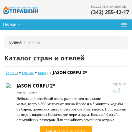
ПОДДЕРЖКА КЛИЕНТОВ
(342) 255-42-17
Пермь
Туры из Перми
ГЛАВНАЯ
СТРАНЫ
Подбор тура
Каталог стран и отелей
Горящие туры
»
»
»
JASON CORFU 2*
Страны
Греция
Корфу
Календарь туров
РЕЙТИНГ
JASON CORFU 2*
Цены дня
4.3
Корфу,
Греция
Небольшой семейный отель расположен на склоне
Страны
холма, всего в 300 метрах от пляжа Ипсос и в 5 минутах ходьбы
от баров, греческих таверн, ресторанов и магазинов. Просторные
Как купить
номера с видом на Ионическое море и горы. Большой бассейн
олимпийских размеров. Для спокойного семейного отдыха.
О нас
Найти туры в этот отель