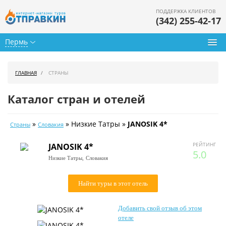
ПОДДЕРЖКА КЛИЕНТОВ
(342) 255-42-17
Пермь
Туры из Перми
ГЛАВНАЯ
СТРАНЫ
Подбор тура
Каталог стран и отелей
Горящие туры
»
» Низкие Татры »
JANOSIK 4*
Страны
Словакия
Календарь туров
РЕЙТИНГ
JANOSIK 4*
Цены дня
5.0
Низкие Татры,
Словакия
Страны
Найти туры в этот отель
Как купить
Добавить свой отзыв об этом
О нас
отеле