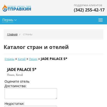
ПОДДЕРЖКА КЛИЕНТОВ
(342) 255-42-17
Пермь
Туры из Перми
ГЛАВНАЯ
СТРАНЫ
Подбор тура
Каталог стран и отелей
Горящие туры
»
»
»
JADE PALACE 5*
Страны
Китай
Пекин
Календарь туров
JADE PALACE 5*
Цены дня
Пекин,
Китай
Страны
Оцените отель
Достоинства:
Как купить
О нас
Недостатки: