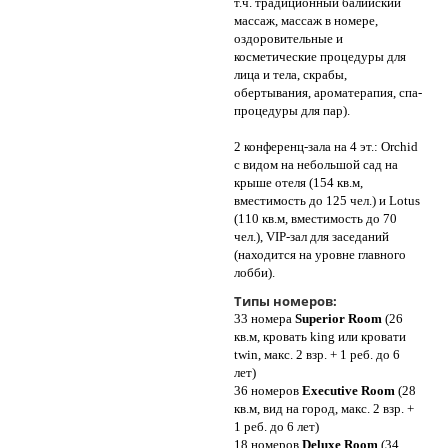
т.ч. традиционный балийский
массаж, массаж в номере,
оздоровительные и
косметические процедуры для
лица и тела, скрабы,
обертывания, ароматерапия, спа-
процедуры для пар).
2 конференц-зала на 4 эт.: Orchid
с видом на небольшой сад на
крыше отеля (154 кв.м,
вместимость до 125 чел.) и Lotus
(110 кв.м, вместимость до 70
чел.), VIP-зал для заседаний
(находится на уровне главного
лобби).
Типы номеров:
33 номера
Superior Room
(26
кв.м, кровать king или кровати
twin, макс. 2 взр. + 1 реб. до 6
лет)
36 номеров
Executive Room
(28
кв.м, вид на город, макс. 2 взр. +
1 реб. до 6 лет)
18 номеров
Deluxe Room
(34