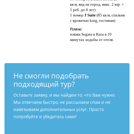
кв.м, вид на город, макс. 2 взр. +
1 реб. до 6 лет)
1 номер
J Suite
(85 кв.м, спальня
с кроватью king, гостиная)
Пляж:
пляжи Segara и Kuta в 10
минутах ходьбы от отеля.
Не смогли подобрать
подходящий тур?
Оставьте заявку, и мы найдем то, что Вам нужно.
Мы отвечаем быстро, не рассылаем спам и не
навязываем дополнительных услуг. Просто
попробуйте и убедитесь сами!