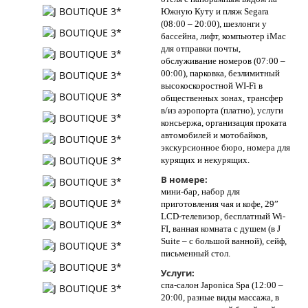
Южную Куту и пляж Segara
(08:00 – 20:00), шезлонги у
бассейна, лифт, компьютер iMac
для отправки почты,
обслуживание номеров (07:00 –
00:00), парковка, безлимитный
высокоскоростной WI-Fi в
общественных зонах, трансфер
в/из аэропорта (платно), услуги
консьержа, организация проката
автомобилей и мотобайков,
экскурсионное бюро, номера для
курящих и некурящих.
В номере:
мини-бар, набор для
приготовления чая и кофе, 29”
LCD-телевизор, бесплатный Wi-
FI, ванная комната с душем (в J
Suite – с большой ванной), сейф,
письменный стол.
Услуги:
спа-салон Japonica Spa (12:00 –
20:00, разные виды массажа, в