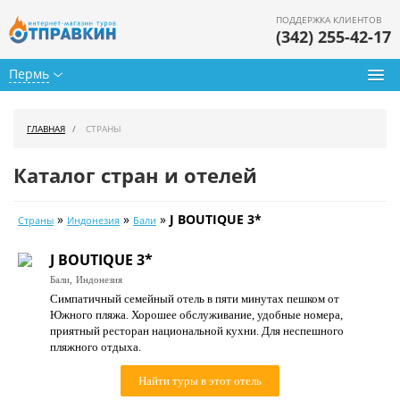
ПОДДЕРЖКА КЛИЕНТОВ
(342) 255-42-17
Пермь
Туры из Перми
ГЛАВНАЯ
СТРАНЫ
Подбор тура
Каталог стран и отелей
Горящие туры
»
»
»
J BOUTIQUE 3*
Страны
Индонезия
Бали
Календарь туров
J BOUTIQUE 3*
Цены дня
Бали,
Индонезия
Симпатичный семейный отель в пяти минутах пешком от
Страны
Южного пляжа. Хорошее обслуживание, удобные номера,
приятный ресторан национальной кухни. Для неспешного
Как купить
пляжного отдыха.
О нас
Найти туры в этот отель