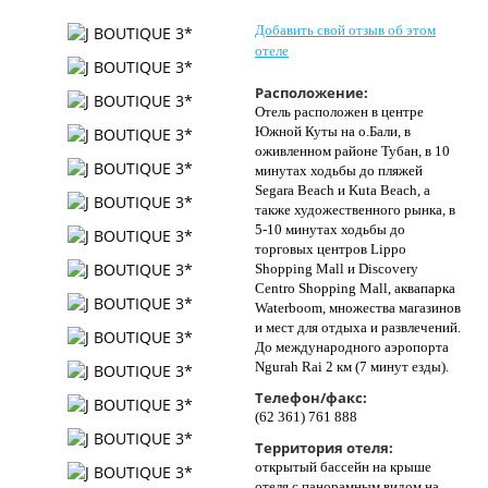
Контакты
Добавить свой отзыв об этом
отеле
Расположение:
Отель расположен в центре
Южной Куты на о.Бали, в
оживленном районе Тубан, в 10
минутах ходьбы до пляжей
Segara Beach и Kuta Beach, а
также художественного рынка, в
5-10 минутах ходьбы до
торговых центров Lippo
Shopping Mall и Discovery
Centro Shopping Mall, аквапарка
Waterboom, множества магазинов
и мест для отдыха и развлечений.
До международного аэропорта
Ngurah Rai 2 км (7 минут езды).
Телефон/факс:
(62 361) 761 888
Территория отеля:
открытый бассейн на крыше
отеля с панорамным видом на