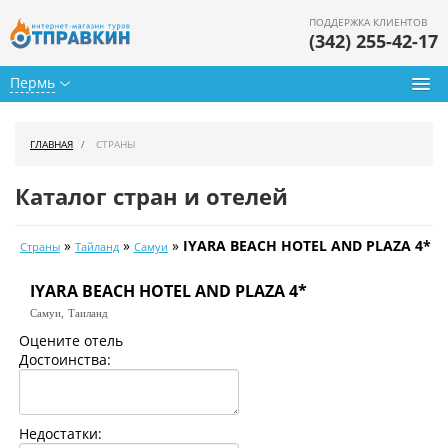
ПОДДЕРЖКА КЛИЕНТОВ
(342) 255-42-17
Пермь
Туры из Перми
ГЛАВНАЯ
СТРАНЫ
Подбор тура
Каталог стран и отелей
Горящие туры
»
»
»
IYARA BEACH HOTEL AND PLAZA 4*
Страны
Тайланд
Самуи
Календарь туров
IYARA BEACH HOTEL AND PLAZA 4*
Цены дня
Самуи,
Таиланд
Страны
Оцените отель
Достоинства:
Как купить
О нас
Недостатки: