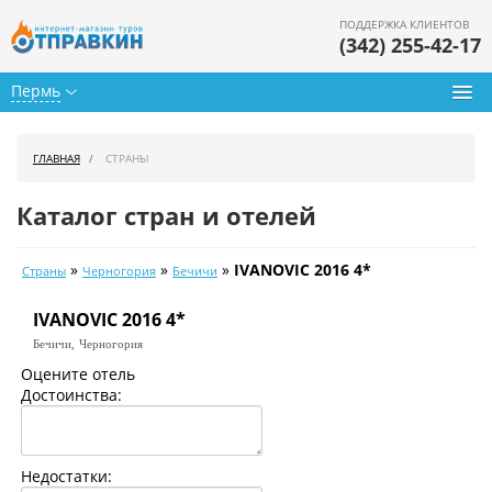
ПОДДЕРЖКА КЛИЕНТОВ
(342) 255-42-17
Пермь
Туры из Перми
ГЛАВНАЯ
СТРАНЫ
Подбор тура
Каталог стран и отелей
Горящие туры
»
»
»
IVANOVIC 2016 4*
Страны
Черногория
Бечичи
Календарь туров
IVANOVIC 2016 4*
Цены дня
Бечичи,
Черногория
Страны
Оцените отель
Достоинства:
Как купить
О нас
Недостатки: