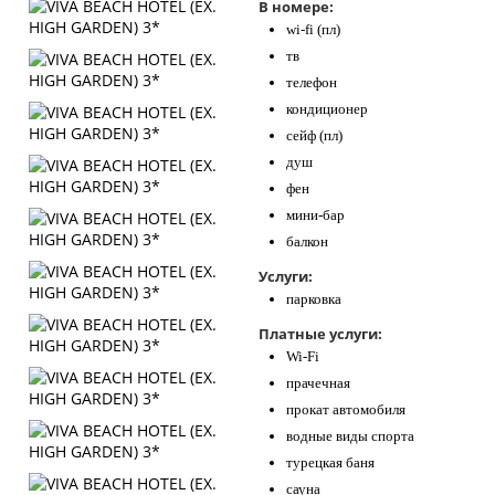
В номере:
wi-fi (пл)
тв
телефон
кондиционер
сейф (пл)
душ
фен
мини-бар
балкон
Услуги:
парковка
Платные услуги:
Wi-Fi
прачечная
прокат автомобиля
водные виды спорта
турецкая баня
сауна