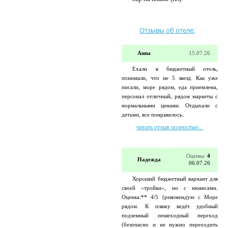
Отзывы об отеле:
Анна
15.07.26
Ехали в бюджетный отель,
понимали, что не 5 звезд. Как уже
писали, море рядом, еда приемлема,
персонал отличный, рядом маркеты с
нормальными ценами. Отдыхали с
детьми, все понравилось.
читать отзыв полностью...
Оценка:
4
Надежда
06.07.26
Хороший бюджетный вариант для
своей «тройки», но с нюансами.
Оценка:** 4/5 (рекомендую с Море
рядом. К пляжу ведёт удобный
подземный пешеходный переход
(безопасно и не нужно переходить