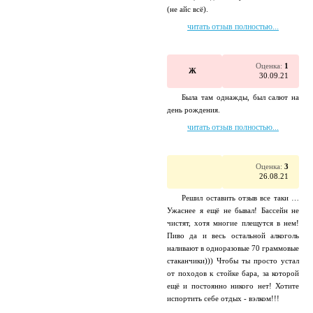
(не айс всё).
читать отзыв полностью...
Оценка:
1
Ж
30.09.21
Была там однажды, был салют на
день рождения.
читать отзыв полностью...
Оценка:
3
26.08.21
Решил оставить отзыв все таки …
Ужаснее я ещё не бывал! Бассейн не
чистят, хотя многие плещутся в нем!
Пиво да и весь остальной алкоголь
наливают в одноразовые 70 граммовые
стаканчики))) Чтобы ты просто устал
от походов к стойке бара, за которой
ещё и постоянно никого нет! Хотите
испортить себе отдых - вэлком!!!