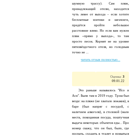
шумную трассу). Сам пляж,
принадлежащий отелю, находится
чуть левее от выхода – если хотите
бесплатные зонтики и шезлонги,
придётся пройти небольшое
расстояние влево. Но если вам нужен
пляж «прямо у выхода», то там
просто песок. Кормят не на уровне
пятизвёздочного отеля, но голодным
точно не ...
читать отзыв полностью...
Оценка:
3
09.01.22
Это раньше называлось "Исо и
Аси". Были там в 2019 году. Трэш был
везде: на пляже (не хватало лежаков), в
баре (был напряг с посудой, с
наличием алкоголя), в столовой (мало
места, покоцанная посуда, поштучная
выдача некоторых объектов еды... Про
номер скажу, что он был, было, где
поспать, сходить в туалет и помыться