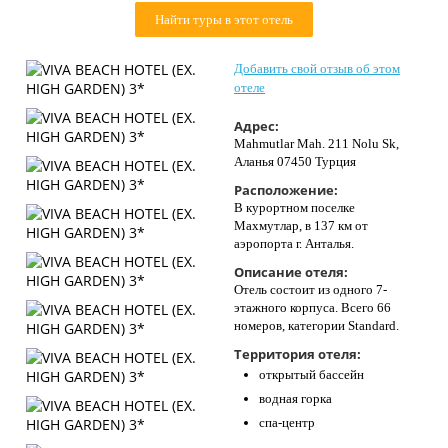
Контакты
Найти туры в этот отель
Добавить свой отзыв об этом
отеле
Адрес:
Mahmutlar Mah. 211 Nolu Sk,
Аланья 07450 Турция
Расположение:
В курортном поселке
Махмутлар, в 137 км от
аэропорта г. Анталья.
Описание отеля:
Отель состоит из одного 7-
этажного корпуса. Всего 66
номеров, категории Standard.
Территория отеля:
открытый бассейн
водная горка
спа-центр