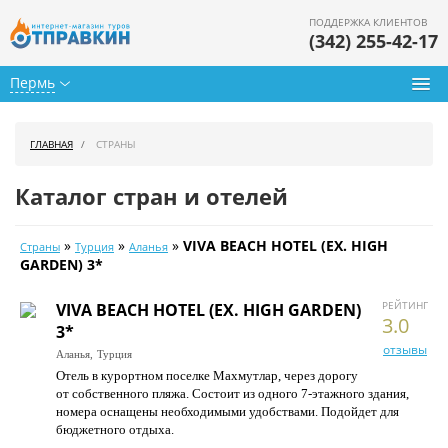
ПОДДЕРЖКА КЛИЕНТОВ
(342) 255-42-17
Пермь
Туры из Перми
ГЛАВНАЯ
СТРАНЫ
Подбор тура
Каталог стран и отелей
Горящие туры
»
»
»
VIVA BEACH HOTEL (EX. HIGH
Страны
Турция
Аланья
Календарь туров
GARDEN) 3*
Цены дня
РЕЙТИНГ
VIVA BEACH HOTEL (EX. HIGH GARDEN)
3.0
3*
Страны
отзывы
Аланья,
Турция
Отель в курортном поселке Махмутлар, через дорогу
Как купить
от собственного пляжа. Состоит из одного 7-этажного здания,
номера оснащены необходимыми удобствами. Подойдет для
О нас
бюджетного отдыха.