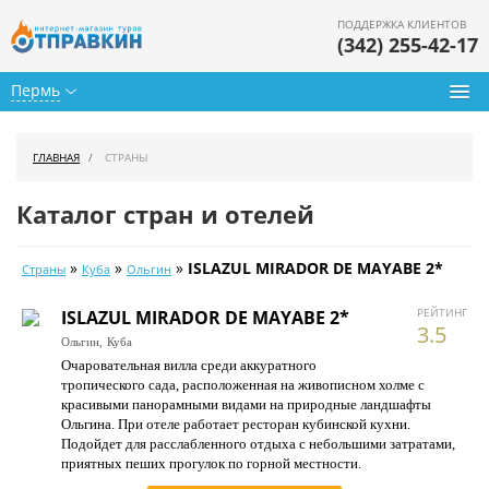
ПОДДЕРЖКА КЛИЕНТОВ
(342) 255-42-17
Пермь
Туры из Перми
ГЛАВНАЯ
СТРАНЫ
Подбор тура
Каталог стран и отелей
Горящие туры
»
»
»
ISLAZUL MIRADOR DE MAYABE 2*
Страны
Куба
Ольгин
Календарь туров
РЕЙТИНГ
ISLAZUL MIRADOR DE MAYABE 2*
Цены дня
3.5
Ольгин,
Куба
Очаровательная вилла среди аккуратного
Страны
тропического сада, расположенная на живописном холме с
красивыми панорамными видами на природные ландшафты
Как купить
Ольгина. При отеле работает ресторан кубинской кухни.
Подойдет для расслабленного отдыха с небольшими затратами,
О нас
приятных пеших прогулок по горной местности.