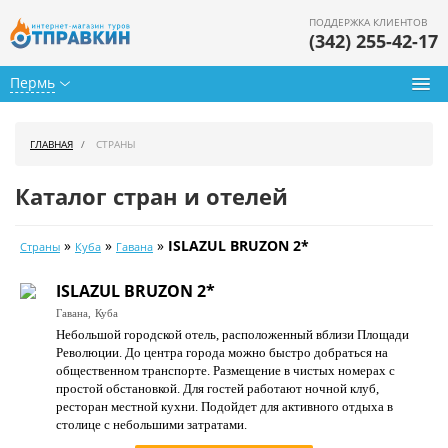
ПОДДЕРЖКА КЛИЕНТОВ
(342) 255-42-17
Пермь
Туры из Перми
ГЛАВНАЯ
СТРАНЫ
Подбор тура
Каталог стран и отелей
Горящие туры
»
»
»
ISLAZUL BRUZON 2*
Страны
Куба
Гавана
Календарь туров
ISLAZUL BRUZON 2*
Цены дня
Гавана,
Куба
Небольшой городской отель, расположенный вблизи Площади
Страны
Революции. До центра города можно быстро добраться на
общественном транспорте. Размещение в чистых номерах с
Как купить
простой обстановкой. Для гостей работают ночной клуб,
ресторан местной кухни. Подойдет для активного отдыха в
О нас
столице с небольшими затратами.