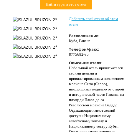
Найти туры в этот отель
Контакты
Добавить свой отзыв об этом
отеле
Расположение:
Куба, Гавана
Телефон/факс:
8775682-85
Описание отеля:
Небольшой отель привлекателен
своими ценами и
привилегированным положением
в районе Cerro (Серро),
находящимся недалеко от старой
и исторической части Гаваны, на
площади Пласа-де-ла-
Революсьон в районе Ведадо.
Отдыхающие,имеют легкий
доступ к Национальному
автобусному вокзалу и
Национальному театру Кубы.
Отель предлагает номера со