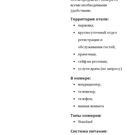
всеми необходимыми
удобствами.
Территория отеля:
парковка;
круглосуточный отдел
регистрации и
обслуживания гостей;
прачечная;
сейф на ресепшн;
услуги врача (по запросу)
В номере:
кондиционер;
телевизор;
телефон;
ванная комната
Типы номеров:
Standard
Система питания: