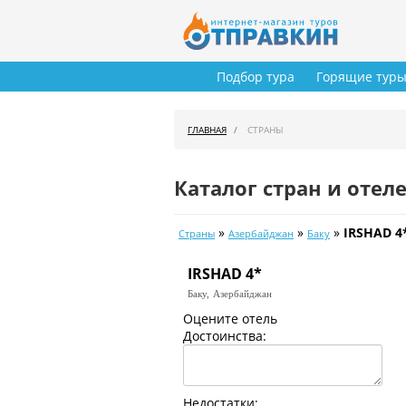
Подбор тура
Горящие тур
ГЛАВНАЯ
СТРАНЫ
Каталог стран и отел
»
»
»
IRSHAD 4
Страны
Азербайджан
Баку
IRSHAD 4*
Баку,
Азербайджан
Оцените отель
Достоинства:
Недостатки: