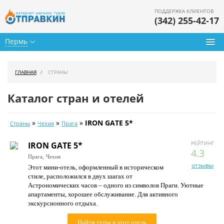
ПОДДЕРЖКА КЛИЕНТОВ
(342) 255-42-17
Пермь
Туры из Перми
ГЛАВНАЯ
СТРАНЫ
Подбор тура
Каталог стран и отелей
Горящие туры
»
»
»
IRON GATE 5*
Страны
Чехия
Прага
Календарь туров
РЕЙТИНГ
IRON GATE 5*
Цены дня
4.3
Прага,
Чехия
отзывы
Этот мини-отель, оформленный в историческом
Страны
стиле, расположился в двух шагах от
Астрономических часов – одного из символов Праги. Уютные
Как купить
апартаменты, хорошее обслуживание. Для активного
экскурсионного отдыха.
О нас
Найти туры в этот отель