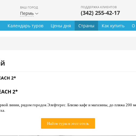
ПОДДЕРЖКА КЛИЕНТОВ
ВАШ ГОРОД
(342) 255-42-17
Пермь
ы
Календарь туров
Цены дня
Страны
Как купить
О
ей
EACH 2*
EACH 2*
рвой линии, рядом городок Элефтерес. Близко кафе и магазины, до пляжа 200 ме
ха.
Найти туры в этот отель