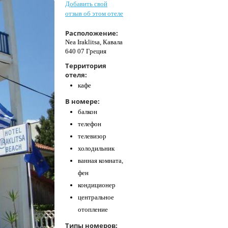
Добавить свой
отзыв об этом отеле
Расположение:
Nea Iraklitsa, Кавала
640 07 Греция
Территория
отеля:
кафе
В номере:
балкон
телефон
телевизор
холодильник
ванная комната,
фен
кондиционер
центральное
отопление
Типы номеров: