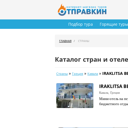
Подбор тура
Горящие тур
ГЛАВНАЯ
СТРАНЫ
Каталог стран и отел
»
»
»
IRAKLITSA B
Страны
Греция
Кавала
IRAKLITSA B
Кавала,
Греция
Мини-отель на пе
бюджетного отды