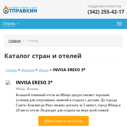
ПОДДЕРЖКА КЛИЕНТОВ
(342) 255-42-17
Пермь
Туры из Перми
ГЛАВНАЯ
СТРАНЫ
Подбор тура
Каталог стран и отелей
Горящие туры
»
»
»
INVISA ERESO 3*
Страны
Испания
Ибица
Календарь туров
INVISA ERESO 3*
Цены дня
Ибица,
Испания
Большой пляжный отель на Ибице предоставляет хорошие
Страны
условия для спортивных занятий и отдыха с детьми. До города
Санта-Эулалия-де-Риус можно доехать за 5 минут, город Ибица в
Как купить
20 км от отеля. Подходит для отдыха на море всей семьей.
О нас
Найти туры в этот отель