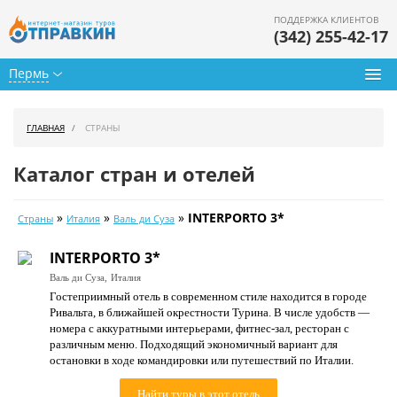
ПОДДЕРЖКА КЛИЕНТОВ
(342) 255-42-17
Пермь
Туры из Перми
ГЛАВНАЯ
СТРАНЫ
Подбор тура
Каталог стран и отелей
Горящие туры
»
»
»
INTERPORTO 3*
Страны
Италия
Валь ди Суза
Календарь туров
INTERPORTO 3*
Цены дня
Валь ди Суза,
Италия
Гостеприимный отель в современном стиле находится в городе
Страны
Ривальта, в ближайшей окрестности Турина. В числе удобств —
номера с аккуратными интерьерами, фитнес-зал, ресторан с
Как купить
различным меню. Подходящий экономичный вариант для
остановки в ходе командировки или путешествий по Италии.
О нас
Найти туры в этот отель