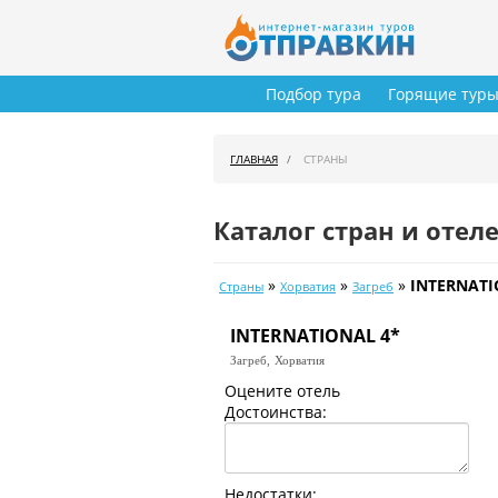
Подбор тура
Горящие тур
ГЛАВНАЯ
СТРАНЫ
Каталог стран и отел
»
»
»
INTERNATI
Страны
Хорватия
Загреб
INTERNATIONAL 4*
Загреб,
Хорватия
Оцените отель
Достоинства:
Недостатки: