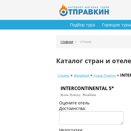
Подбор тура
Горящие тур
ГЛАВНАЯ
СТРАНЫ
Каталог стран и отел
»
»
»
INTE
Страны
Малайзия
Куала Лумпур
INTERCONTINENTAL 5*
Куала Лумпур,
Малайзия
Оцените отель
Достоинства:
Недостатки: