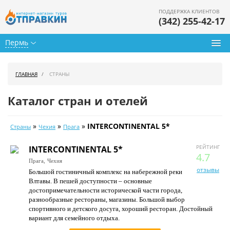
ПОДДЕРЖКА КЛИЕНТОВ
(342) 255-42-17
Пермь
Туры из Перми
ГЛАВНАЯ
СТРАНЫ
Подбор тура
Каталог стран и отелей
Горящие туры
»
»
»
INTERCONTINENTAL 5*
Страны
Чехия
Прага
Календарь туров
РЕЙТИНГ
INTERCONTINENTAL 5*
Цены дня
4.7
Прага,
Чехия
отзывы
Большой гостиничный комплекс на набережной реки
Страны
Влтавы. В пешей доступности – основные
достопримечательности исторической части города,
Как купить
разнообразные рестораны, магазины. Большой выбор
спортивного и детского досуга, хороший ресторан. Достойный
О нас
вариант для семейного отдыха.