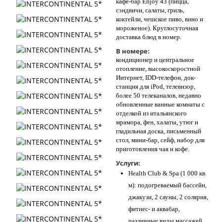
кафе-бар Enjoy 43 (пицца,
сэндвичи, салаты, гриль,
коктейли, чешское пиво, вино и
мороженое). Круглосуточная
доставка блюд в номер.
В номере:
кондиционер и центральное
отопление, высокоскоростной
Интернет, IDD-телефон, док-
станция для iPod, телевизор,
более 50 телеканалов, недавно
обновленные ванные комнаты с
отделкой из итальянского
мрамора, фен, халаты, утюг и
гладильная доска, письменный
стол, мини-бар, сейф, набор для
приготовления чая и кофе.
Услуги:
Health Club & Spa (1 000 кв.
м): подогреваемый бассейн,
джакузи, 2 сауны, 2 солярия,
фитнес- и аквабар,
различные виды массажей,