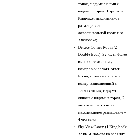
тонах, с двумя окнами с
видом на город; 1 кровать
King-size, максимальное
размещение с
дополнительной кроватью –
3 человека;
Deluxe Corner Room (2
Double Beds): 32 кв. м, более
высокий этаж, чем у
номеров Superior Corner
Room; стильный угловой
номер, выполненный в
теплых тонах, с двумя
окнами с видом на город; 2
двуспальные кровати,
максимальное размещение –
4 человека;
Sky View Room (1 King bed):
32 кв. м, номера на верхних