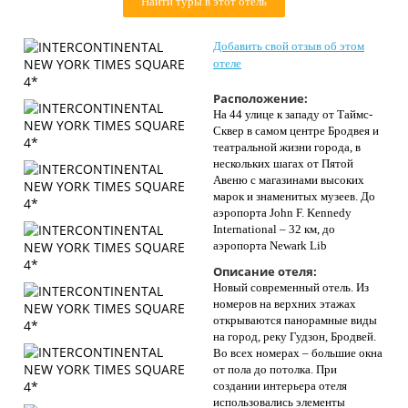
Найти туры в этот отель
Контакты
Добавить свой отзыв об этом
отеле
Расположение:
На 44 улице к западу от Таймс-
Сквер в самом центре Бродвея и
театральной жизни города, в
нескольких шагах от Пятой
Авеню с магазинами высоких
марок и знаменитых музеев. До
аэропорта John F. Kennedy
International – 32 км, до
аэропорта Newark Lib
Описание отеля:
Новый современный отель. Из
номеров на верхних этажах
открываются панорамные виды
на город, реку Гудзон, Бродвей.
Во всех номерах – большие окна
от пола до потолка. При
создании интерьера отеля
использовались элементы