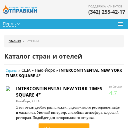
ПОДДЕРЖКА КЛИЕНТОВ
(342) 255-42-17
Пермь
Туры из Перми
ГЛАВНАЯ
СТРАНЫ
Подбор тура
Каталог стран и отелей
Горящие туры
» США » Нью-Йорк »
INTERCONTINENTAL NEW YORK
Страны
Календарь туров
TIMES SQUARE 4*
Цены дня
РЕЙТИНГ
INTERCONTINENTAL NEW YORK TIMES
4.7
SQUARE 4*
Страны
Нью-Йорк,
США
Этот отель удобно расположен: рядом - много ресторанов, кафе
Как купить
и магазинов. Уютный интерьер, спокойная атмосфера, хороший
ресторан. Подойдет для неторопливого отпуска.
О нас