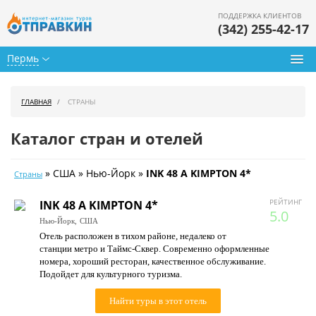
ПОДДЕРЖКА КЛИЕНТОВ
(342) 255-42-17
Пермь
Туры из Перми
ГЛАВНАЯ
СТРАНЫ
Подбор тура
Каталог стран и отелей
Горящие туры
» США » Нью-Йорк »
INK 48 A KIMPTON 4*
Страны
Календарь туров
РЕЙТИНГ
INK 48 A KIMPTON 4*
Цены дня
5.0
Нью-Йорк,
США
Отель расположен в тихом районе, недалеко от
Страны
станции метро и Таймс-Сквер. Современно оформленные
номера, хороший ресторан, качественное обслуживание.
Как купить
Подойдет для культурного туризма.
О нас
Найти туры в этот отель