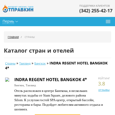
ПОДДЕРЖКА КЛИЕНТОВ
(342) 255-42-17
Пермь
Туры из Перми
ГЛАВНАЯ
СТРАНЫ
Подбор тура
Каталог стран и отелей
Горящие туры
»
»
»
INDRA REGENT HOTEL BANGKOK
Страны
Таиланд
Бангкок
Календарь туров
4*
Цены дня
РЕЙТИНГ
INDRA REGENT HOTEL BANGKOK 4*
3.8
Бангкок,
Таиланд
Страны
отзывы
Отель расположен в центре Бангкока, в нескольких
минутах ходьбы от Siam Square, делового района
Как купить
Silom. К услугам гостей SPA-центр, открытый бассейн,
рестораны и бары. Подойдет любителям активного отдыха и
О нас
шопинга.