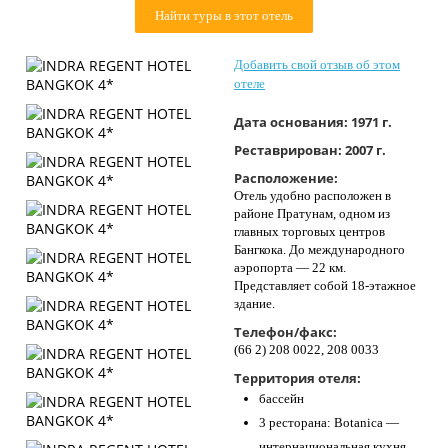
Контакты
Найти туры в этот отель
Добавить свой отзыв об этом
отеле
Дата основания:
1971 г.
Реставрирован:
2007 г.
Расположение:
Отель удобно расположен в
районе Пратунам, одном из
главных торговых центров
Бангкока. До международного
аэропорта — 22 км.
Представляет собой 18-этажное
здание.
Телефон/факс:
(66 2) 208 0022, 208 0033
Территория отеля:
бассейн
3 ресторана: Botanica —
интернациональная кухня,