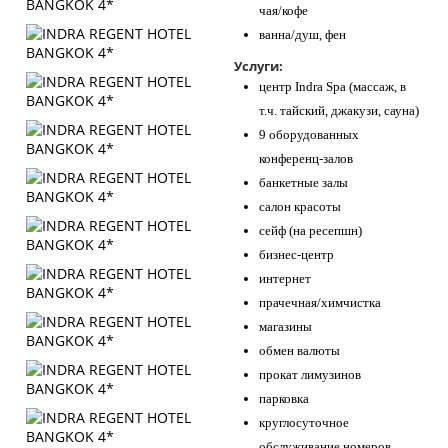
чая/кофе
ванна/душ, фен
Услуги:
центр Indra Spa (массаж, в
т.ч. тайский, джакузи, сауна)
9 оборудованных
конференц-залов
банкетные залы
салон красоты
сейф (на ресепшн)
бизнес-центр
интернет
прачечная/химчистка
магазины
обмен валюты
прокат лимузинов
парковка
круглосуточное
обслуживание номеров