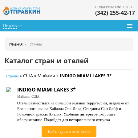
ПОДДЕРЖКА КЛИЕНТОВ
(342) 255-42-17
Пермь
Туры из Перми
ГЛАВНАЯ
СТРАНЫ
Подбор тура
Каталог стран и отелей
Горящие туры
» США » Майами »
INDIGO MIAMI LAKES 3*
Страны
Календарь туров
INDIGO MIAMI LAKES 3*
Цены дня
Майами,
США
Отель разместился на большой зеленой территории, недалеко от
Страны
Блошиного рынка Хайалиа Опа-Лока, Стадиона Сан Лайф и
Гоночной трассы Хиалих. Удобные интерьеры, хорошее
Как купить
обслуживание. Подойдет для неторопливого отпуска.
О нас
Найти туры в этот отель