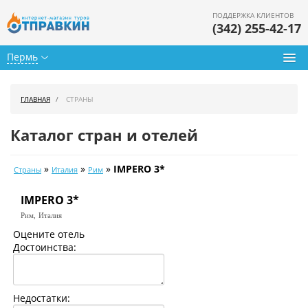
ПОДДЕРЖКА КЛИЕНТОВ
(342) 255-42-17
Пермь
Туры из Перми
ГЛАВНАЯ
СТРАНЫ
Подбор тура
Каталог стран и отелей
Горящие туры
»
»
»
IMPERO 3*
Страны
Италия
Рим
Календарь туров
IMPERO 3*
Цены дня
Рим,
Италия
Страны
Оцените отель
Достоинства:
Как купить
О нас
Недостатки: