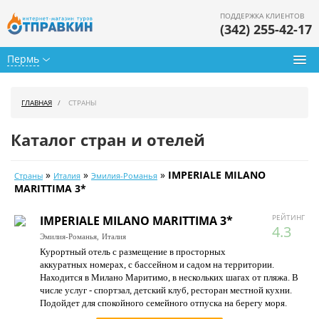
ПОДДЕРЖКА КЛИЕНТОВ
(342) 255-42-17
Пермь
Туры из Перми
ГЛАВНАЯ
СТРАНЫ
Подбор тура
Каталог стран и отелей
Горящие туры
»
»
»
IMPERIALE MILANO
Страны
Италия
Эмилия-Романья
Календарь туров
MARITTIMA 3*
Цены дня
РЕЙТИНГ
IMPERIALE MILANO MARITTIMA 3*
4.3
Эмилия-Романья,
Италия
Страны
Курортный отель с размещение в просторных
аккуратных номерах, с бассейном и садом на территории.
Как купить
Находится в Милано Маритимо, в нескольких шагах от пляжа. В
числе услуг - спортзал, детский клуб, ресторан местной кухни.
О нас
Подойдет для спокойного семейного отпуска на берегу моря.