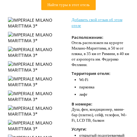
Контакты
Найти туры в этот отель
Добавить свой отзыв об этом
отеле
Расположение:
Отель расположен на курорте
Милано-Мариттима, в 50 м от
пляжа, в 35 км от Римини, в 40 км
от аэропорта им. Федерико
Феллини.
Территория отеля:
Wi-Fi
парковка
лифт
В номере:
Душ, фен, кондиционер, мини-
бар (платно), сейф, телефон, Wi-
Fi, LCD ТВ, балкон
Услуги:
открытый подогреваемый