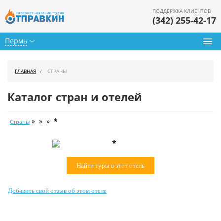
ПОДДЕРЖКА КЛИЕНТОВ
(342) 255-42-17
Пермь
Туры из Перми
ГЛАВНАЯ
СТРАНЫ
Подбор тура
Каталог стран и отелей
Горящие туры
» » »
*
Страны
Календарь туров
*
Цены дня
Найти туры в этот отель
Страны
Как купить
Добавить свой отзыв об этом отеле
О нас